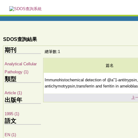
SDOS查詢結果
期刊
總筆數:1
Analytical Cellular
篇名
Pathology (1)
類型
Immunohistochemical detection of @a"1-antitrypsin
antichymotrypsin,transferrin and ferritin in amelobl
Article (1)
上
出版年
1995 (1)
語文
EN (1)