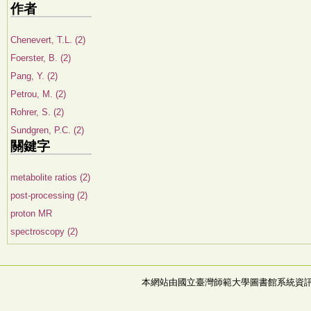
作者
Chenevert, T.L. (2)
Foerster, B. (2)
Pang, Y. (2)
Petrou, M. (2)
Rohrer, S. (2)
Sundgren, P.C. (2)
關鍵字
metabolite ratios (2)
post-processing (2)
proton MR
spectroscopy (2)
本網站由國立臺灣師範大學圖書館系統資