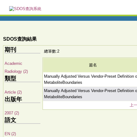
SDOS查詢結果
期刊
總筆數:2
Academic
篇名
Radiology (2)
Manually Adjusted Versus Vendor-Preset Definition o
類型
MetaboliteBoundaries
Manually Adjusted Versus Vendor-Preset Definition o
Article (2)
MetaboliteBoundaries
出版年
上
2007 (2)
語文
EN (2)