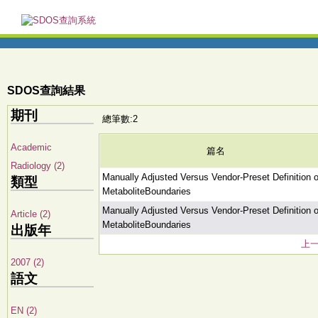
SDOS查詢結果
期刊
總筆數:2
Academic
篇名
Radiology (2)
Manually Adjusted Versus Vendor-Preset Definition o
類型
MetaboliteBoundaries
Manually Adjusted Versus Vendor-Preset Definition o
Article (2)
MetaboliteBoundaries
出版年
上
2007 (2)
語文
EN (2)