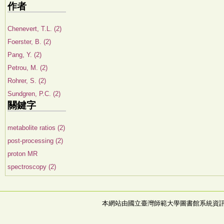
作者
Chenevert, T.L. (2)
Foerster, B. (2)
Pang, Y. (2)
Petrou, M. (2)
Rohrer, S. (2)
Sundgren, P.C. (2)
關鍵字
metabolite ratios (2)
post-processing (2)
proton MR
spectroscopy (2)
本網站由國立臺灣師範大學圖書館系統資