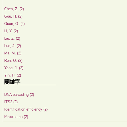
Chen, Z. (2)
Gou, H. (2)
Guan, G. (2)
Li, Y. (2)
Liu, Z. (2)
Luo, J. (2)
Ma, M. (2)
Ren, Q. (2)
Yang, J. (2)
Yin, H. (2)
關鍵字
DNA barcoding (2)
ITS2 (2)
Identification efficiency (2)
Piroplasma (2)