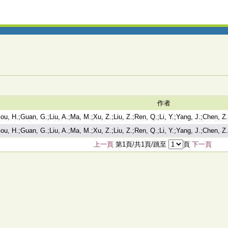
作者
ou, H.;Guan, G.;Liu, A.;Ma, M.;Xu, Z.;Liu, Z.;Ren, Q.;Li, Y.;Yang, J.;Chen, Z.
ou, H.;Guan, G.;Liu, A.;Ma, M.;Xu, Z.;Liu, Z.;Ren, Q.;Li, Y.;Yang, J.;Chen, Z.
上一頁
第1頁/共1頁/跳至
頁
下一頁