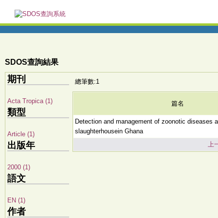
SDOS查詢結果
期刊
總筆數:1
Acta Tropica (1)
篇名
類型
Detection and management of zoonotic diseases a
slaughterhousein Ghana
Article (1)
出版年
上
2000 (1)
語文
EN (1)
作者