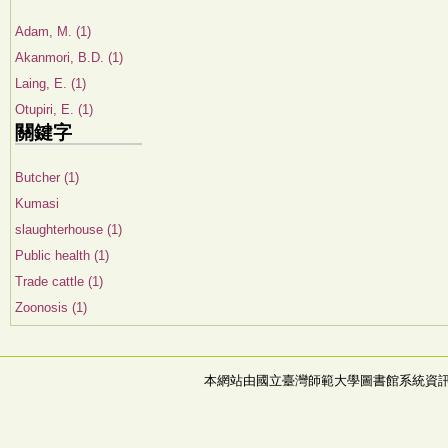
Adam, M. (1)
Akanmori, B.D. (1)
Laing, E. (1)
Otupiri, E. (1)
關鍵字
Butcher (1)
Kumasi
slaughterhouse (1)
Public health (1)
Trade cattle (1)
Zoonosis (1)
本網站由國立臺灣師範大學圖書館系統資