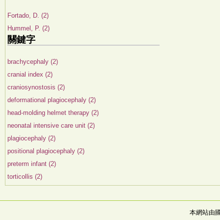
Fortado, D. (2)
Hummel, P. (2)
關鍵字
brachycephaly (2)
cranial index (2)
craniosynostosis (2)
deformational plagiocephaly (2)
head-molding helmet therapy (2)
neonatal intensive care unit (2)
plagiocephaly (2)
positional plagiocephaly (2)
preterm infant (2)
torticollis (2)
本網站由