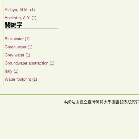
Aldaya, M.M. (1)
Hoekstra, A.Y. (1)
關鍵字
Blue water (1)
Green water (1)
Grey water (1)
Groundwater abstraction (1)
Italy (1)
Water footprint (1)
本網站由國立臺灣師範大學圖書館系統資