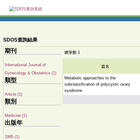
SDOS查詢結果
期刊
總筆數:1
International Journal of
篇名
Gynecology & Obstetrics (1)
Metabolic approaches to the
類型
subclassification of polycystic ovary
syndrome
Article (1)
類別
Medicine (1)
出版年
1995 (1)