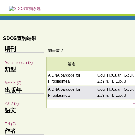
SDOS查詢結果
期刊
總筆數:2
Acta Tropica (2)
篇名
類型
A DNA barcode for
Gou, H.;Guan, G.;Liu,
Piroplasmea
Z.;Yin, H.;Luo, J.;
Article (2)
出版年
A DNA barcode for
Gou, H.;Guan, G.;Liu,
Piroplasmea
Z.;Yin, H.;Luo, J.;
2012 (2)
上
語文
EN (2)
作者