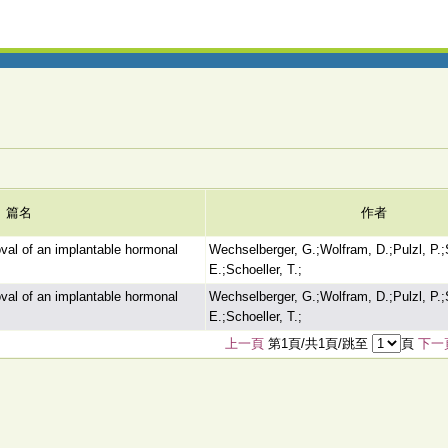
篇名
作者
val of an implantable hormonal
Wechselberger, G.;Wolfram, D.;Pulzl, P.;
E.;Schoeller, T.;
val of an implantable hormonal
Wechselberger, G.;Wolfram, D.;Pulzl, P.;
E.;Schoeller, T.;
上一頁
第1頁/共1頁/跳至
頁
下一