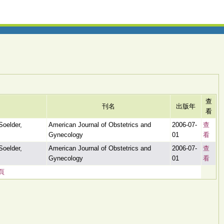
查
刊名
出版年
看
Soelder,
American Journal of Obstetrics and
2006-07-
查
Gynecology
01
看
Soelder,
American Journal of Obstetrics and
2006-07-
查
Gynecology
01
看
頁