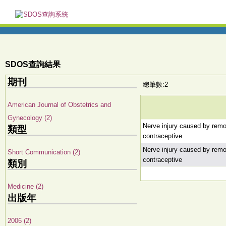
SDOS查詢結果
期刊
總筆數:2
American Journal of Obstetrics and
Gynecology (2)
Nerve injury caused by remo
類型
contraceptive
Nerve injury caused by remo
Short Communication (2)
contraceptive
類別
Medicine (2)
出版年
2006 (2)