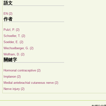
語文
EN (2)
作者
Pulzl, P. (2)
Schoeller, T. (2)
Soelder, E. (2)
Wechselberger, G. (2)
Wolfram, D. (2)
關鍵字
Hormonal contraceptive (2)
Implanon (2)
Medial antebrachial cutaneous nerve (2)
Nerve injury (2)