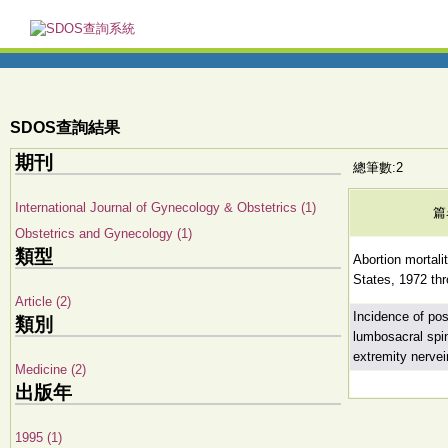
SDOS查詢結果
期刊
總筆數:2
International Journal of Gynecology & Obstetrics (1)
篇
Obstetrics and Gynecology (1)
類型
Abortion mortali
States, 1972 th
Article (2)
Incidence of po
類別
lumbosacral spi
extremity nervei
Medicine (2)
出版年
1995 (1)