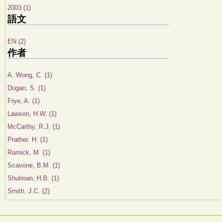
2003 (1)
語文
EN (2)
作者
A. Wong, C. (1)
Dugan, S. (1)
Frye, A. (1)
Lawson, H.W. (1)
McCarthy, R.J. (1)
Prather, H. (1)
Ramick, M. (1)
Scavone, B.M. (1)
Shulman, H.B. (1)
Smith, J.C. (2)