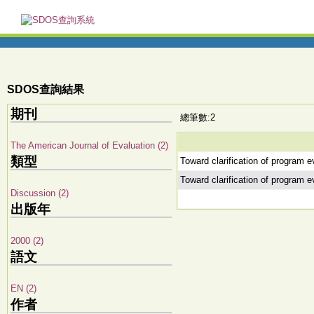
SDOS查詢結果
期刊
總筆數:2
The American Journal of Evaluation (2)
類型
Toward clarification of program ev
Toward clarification of program ev
Discussion (2)
出版年
2000 (2)
語文
EN (2)
作者