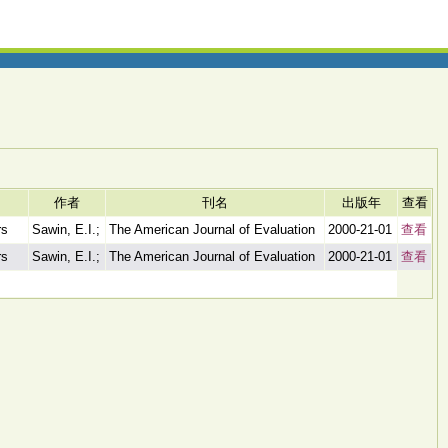
作者
刊名
出版年
查看
rs
Sawin, E.I.;
The American Journal of Evaluation
2000-21-01
查看
rs
Sawin, E.I.;
The American Journal of Evaluation
2000-21-01
查看