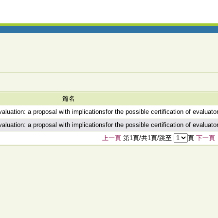
篇名
aluation: a proposal with implicationsfor the possible certification of evaluato
aluation: a proposal with implicationsfor the possible certification of evaluato
上一頁
第1頁/共1頁/跳至
頁
下一頁