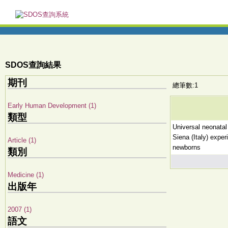
SDOS查詢結果
期刊
總筆數:1
Early Human Development (1)
類型
Universal neonatal
Siena (Italy) expe
Article (1)
newborns
類別
Medicine (1)
出版年
2007 (1)
語文