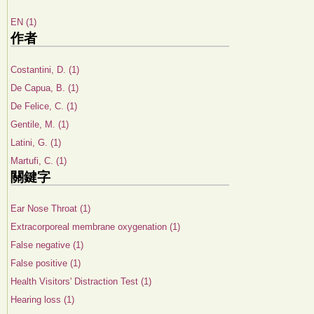
EN (1)
作者
Costantini, D. (1)
De Capua, B. (1)
De Felice, C. (1)
Gentile, M. (1)
Latini, G. (1)
Martufi, C. (1)
關鍵字
Ear Nose Throat (1)
Extracorporeal membrane oxygenation (1)
False negative (1)
False positive (1)
Health Visitors' Distraction Test (1)
Hearing loss (1)