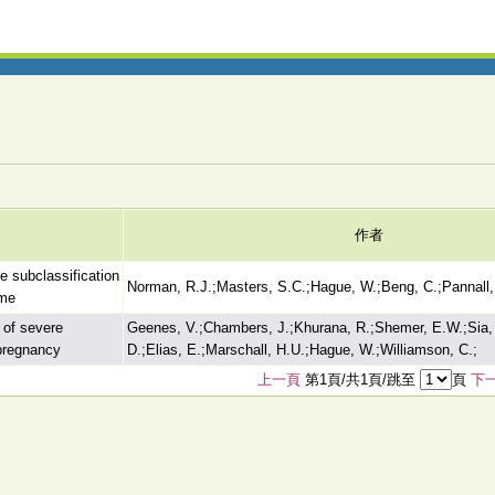
作者
e subclassification
Norman, R.J.;Masters, S.C.;Hague, W.;Beng, C.;Pannall,
ome
 of severe
Geenes, V.;Chambers, J.;Khurana, R.;Shemer, E.W.;Sia,
fpregnancy
D.;Elias, E.;Marschall, H.U.;Hague, W.;Williamson, C.;
上一頁
第1頁/共1頁/跳至
頁
下