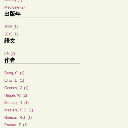
Medicine (2)
出版年
1995 (1)
2015 (1)
語文
EN (2)
作者
Beng, C. (1)
Elias, E. (1)
Geenes, V. (1)
Hague, W. (2)
Mandair, D. (1)
Masters, S.C. (1)
Norman, R.J. (1)
Pannall, P. (1)