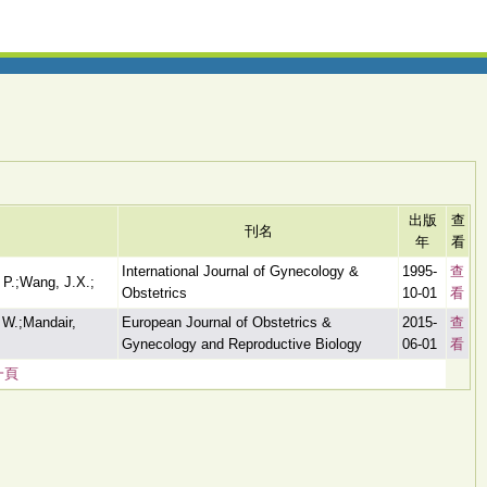
出版
查
刊名
年
看
International Journal of Gynecology &
1995-
查
 P.;Wang, J.X.;
Obstetrics
10-01
看
 W.;Mandair,
European Journal of Obstetrics &
2015-
查
Gynecology and Reproductive Biology
06-01
看
一頁