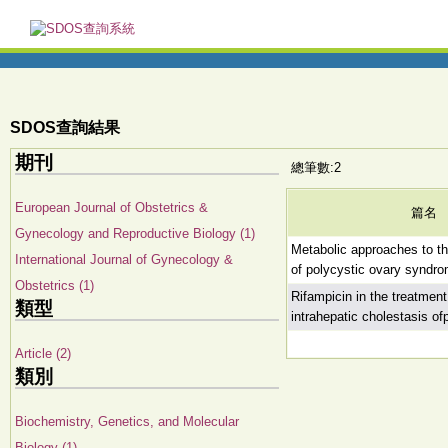
SDOS查詢結果
期刊
總筆數:2
European Journal of Obstetrics &
篇名
Gynecology and Reproductive Biology (1)
Metabolic approaches to th
International Journal of Gynecology &
of polycystic ovary syndr
Obstetrics (1)
Rifampicin in the treatment
類型
intrahepatic cholestasis o
Article (2)
類別
Biochemistry, Genetics, and Molecular
Biology (1)